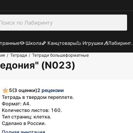
транные
Школа
Канцтовары
Игрушки
Лабиринт.
ция
Тетради
Тетради большеформатные
/
/
ледония" (N023)
5
(3 оценки)
2 рецензии
Тетрадь в твердом переплете.
Формат: А4.
Количество листов: 160.
Тип страниц: клетка.
Сделано в России.
Полная аннотация