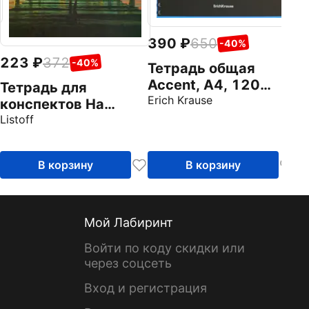
390
650
-40%
223
372
-40%
Тетрадь общая
Accent, А4, 120
Тетрадь для
листов, клетка, в
Erich Krause
конспектов На
ассортименте
закате, 80 листов,
Listoff
клетка, А4
В корзину
В корзину
Мой Лабиринт
Войти по коду скидки или
через соцсеть
Вход и регистрация