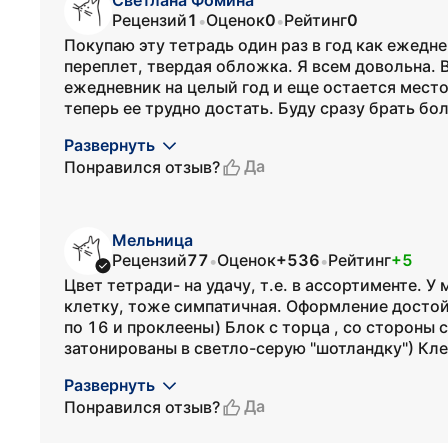
Светлана Фомина
Рецензий
1
Оценок
0
Рейтинг
0
•
•
Покупаю эту тетрадь один раз в год как ежедн
переплет, твердая обложка. Я всем довольна. 
ежедневник на целый год и еще остается место 
теперь ее трудно достать. Буду сразу брать бол
Развернуть
Да
Понравился отзыв?
Мельница
Рецензий
77
Оценок
+536
Рейтинг
+5
•
•
Цвет тетради- на удачу, т.е. в ассортименте. 
клетку, тоже симпатичная. Оформление достой
по 16 и проклеены) Блок с торца , со стороны с
затонированы в светло-серую "шотландку") Клет
Развернуть
Да
Понравился отзыв?