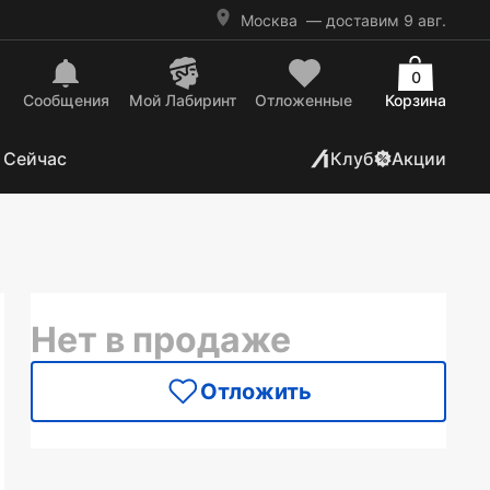
Москва
— доставим 9 авг.
0
Сообщения
Mой Лабиринт
Отложенные
Корзина
 Сейчас
Клуб
Акции
Нет в продаже
Отложить