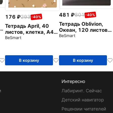
481
801
-40%
176
293
-40%
Тетрадь Oblivion,
Тетрадь April, 40
в,
Океан, 120 листов,
листов, клетка, А4,
клетка, А4
BeSmart
коричневый
BeSmart
В корзину
В корзину
Интересно
и
Лабиринт. Сейчас
Детский навигатор
ы
Рецензии читателей