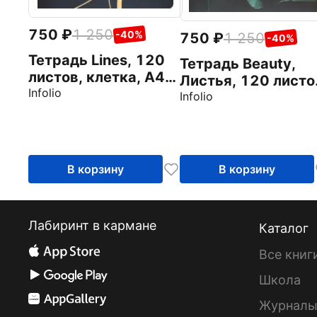
750
1 250
-40%
750
1 250
-40%
Тетрадь Lines, 120
Тетрадь Beauty,
листов, клетка, А4,
Листья, 120 листо
черный
Infolio
клетка, А4
Infolio
В корзину
В корзину
Лабиринт в кармане
Каталог
Все книг
Школа
Журнал