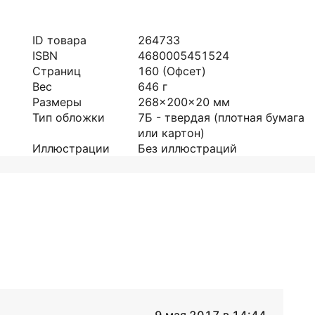
ID товара
264733
ISBN
4680005451524
Страниц
160
(Офсет)
Вес
646
г
Размеры
268x200x20
мм
Тип обложки
7Б - твердая (плотная бумага
или картон)
Иллюстрации
Без иллюстраций