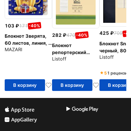
103
171
-40%
425
709
-4
282
470
-40%
Блокнот Зверята,
60 листов, линия, в
Блокнот Snap
Блокнот
MAZARI
ассортименте
черный, 80 л
репортерский
Listoff
линия, А6+
Listoff
Оливковый, А6-,
100 листов, линия
5
1 рецензия
В корзину
В корзину
В корзин