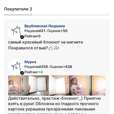
Покупатели 2
Врублевская Людмила
Рецензий
31
Оценок
+50
•
Рейтинг
0
самый красивый блокнот на магните
Да
Понравился отзыв?
Мурка
Рецензий
256
Оценок
+438
•
Рейтинг
+4
Действительно, престиж-блокнот:_) Приятно
взять в руки! Обложка из гладкого прочного
картона украшена прозрачными лаковыми