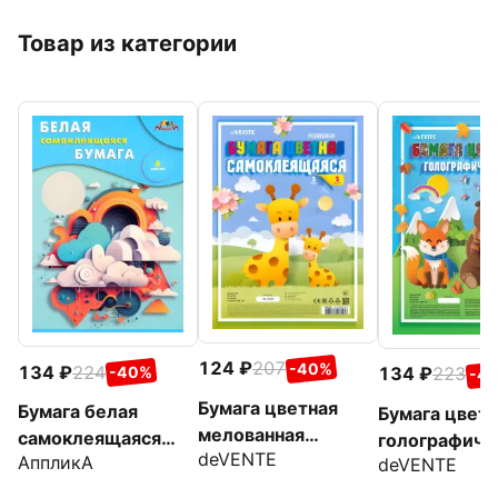
Товар из категории
124
207
-40%
134
224
134
223
-40%
-4
Бумага цветная
Бумага белая
Бумага цветн
мелованная
самоклеящаяся
голографиче
deVENTE
самоклеящаяся,
АппликА
deVENTE
Абстрация, 8
самоклеящая
A4, 5 цветов, 5
листов
A4, 5 цветов