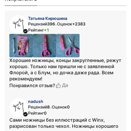
Татьяна Кирюшина
Рецензий
396
Оценок
+2383
•
Рейтинг
+1
Хорошие ножницы, концы закругленные, режут
хорошо. Только нам пришли не с заявленной
Флорой, а с Блум, но дочка даже рада. Всем
рекомендуем!
Да
Понравился отзыв?
nadush
Рецензий
8
Оценок
0
•
Рейтинг
0
Сами ножницы без иллюстраций с Winx,
разрисован только чехол. Ножницы хорошего