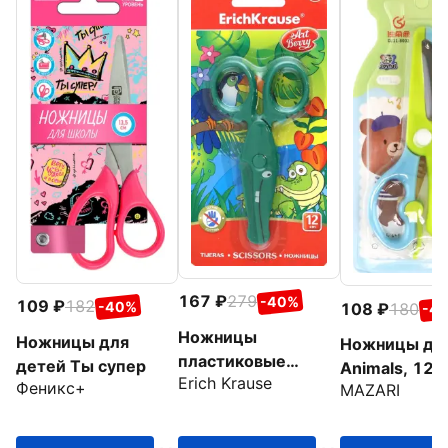
167
279
-40%
109
182
-40%
108
180
-4
Ножницы
Ножницы для
Ножницы де
пластиковые
детей Ты супер
Animals, 125
Erich Krause
Artberry Wild
Феникс+
MAZARI
ассортимент
friends, в
ассортименте