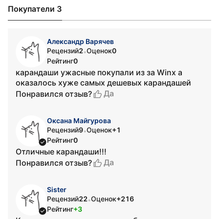
Покупатели 3
Александр Варячев
Рецензий
2
Оценок
0
•
Рейтинг
0
карандаши ужасные покупали из за Winx а
оказалось хуже самых дешевых карандашей
Да
Понравился отзыв?
Оксана Майгурова
Рецензий
9
Оценок
+1
•
Рейтинг
0
Отличные карандаши!!!
Да
Понравился отзыв?
Sister
Рецензий
22
Оценок
+216
•
Рейтинг
+3