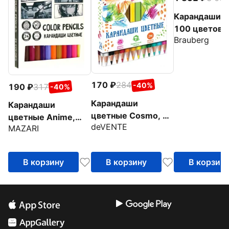
Карандаши M
100 цветов
Brauberg
170
284
-40%
190
317
-40%
Карандаши
Карандаши
цветные Cosmo, 24
цветные Anime,
deVENTE
цвета
MAZARI
пластиковые, 24
цвета
В корзину
В корзину
В корзин