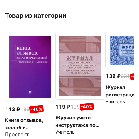
Товар из категории
139
231
-4
Журнал
регистрации
Учитель
предрейсовы
119
199
-40%
113
189
предсменны
-40%
медицински
Журнал учёта
Книга отзывов,
осмотров
инструктажа по
жалоб и
Учитель
требованиям
Проспект
предложений