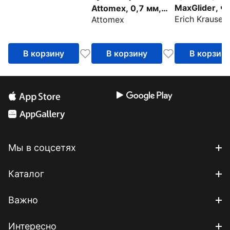
MaxGlider, ч
Attomex, 0,7 мм,
Erich Krause
Attomex
черная
В корзину
В корзину
В корзин
Мы в соцсетях
Каталог
Важно
Интересно