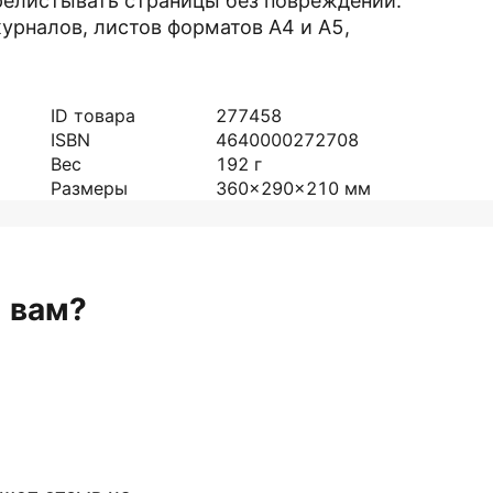
релистывать страницы без повреждений.
журналов, листов форматов А4 и А5,
ID товара
277458
ISBN
4640000272708
Вес
192
г
Размеры
360x290x210
мм
н вам?