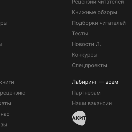
ы
Рецензии читателей
Книжные обзоры
ары
Подборки читателей
Тесты
ы
Новости Л.
Конкурсы
Спецпроекты
Лабиринт — всем
книги
 рецензию
Партнерам
каты
Наши вакансии
 нас
азы