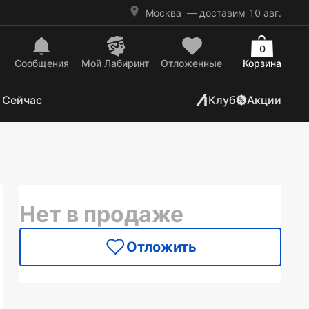
Москва
— доставим 10 авг.
0
Сообщения
Mой Лабиринт
Отложенные
Корзина
 Сейчас
Клуб
Акции
Нет в продаже
Отложить