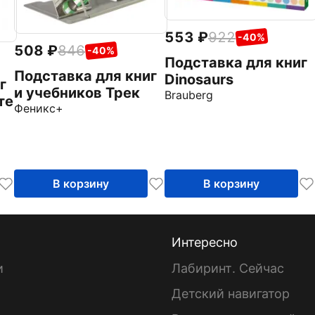
553
922
-40%
508
846
-40%
Подставка для книг
Подставка для книг
Dinosaurs
г
и учебников Трек
Brauberg
те
Феникс+
В корзину
В корзину
Интересно
и
Лабиринт. Сейчас
Детский навигатор