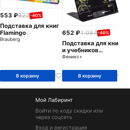
т
553
922
-40%
Подставка для книг
652
1 087
Flamingo
-40%
Brauberg
Подставка для книг
и учебников
Метареальность
Феникс+
В корзину
В корзину
Мой Лабиринт
Войти по коду скидки или
через соцсеть
Вход и регистрация