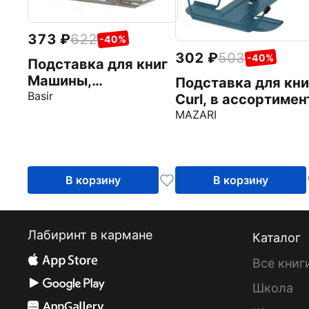
373
622
-40%
302
503
-40%
Подставка для книг
Машины,
Подставка для кни
металлическая, в
Basir
Curl, в ассортимен
ассортименте
MAZARI
В корзину
В корзину
Лабиринт в кармане
Каталог
Все книг
Школа