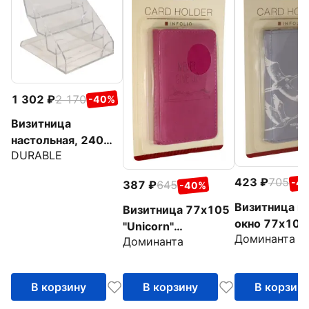
1 302
2 170
-40%
Визитница
настольная, 240
DURABLE
визиток, акрил,
цвет прозрачный
423
705
-4
387
645
-40%
(2439-19)
Визитница на
Визитница 77х105
окно 77х105
"Unicorn"
Доминанта
"Wish"
Доминанта
(IVZ060/berry)
(IVZ059/blue
В корзину
В корзину
В корзин