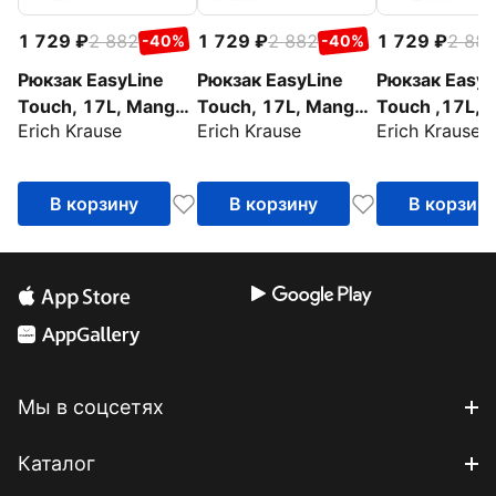
1 729
2 882
1 729
2 882
1 729
2 88
-40%
-40%
Рюкзак EasyLine
Рюкзак EasyLine
Рюкзак EasyL
Touch, 17L, Manga,
Touch, 17L, Manga,
Touch ,17L, 
Erich Krause
Erich Krause
Erich Krause
Rose Mono
Pistachio Mono
Lilac Mono
В корзину
В корзину
В корзин
Мы в соцсетях
Каталог