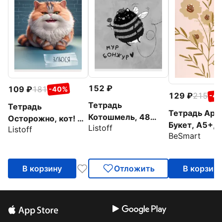
152
109
181
-40%
129
215
-4
Тетрадь
Тетрадь
Тетрадь April
Котошмель, 48
Осторожно, кот! 48
Букет, А5+, 
Listoff
листов, клетка, в
Listoff
листов, клетка, в
BeSmart
листов, клет
ассортименте
ассортименте
В корзину
Отложить
В корзин