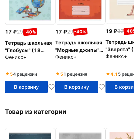
19
32
-40%
17
29
17
29
-40%
-40%
Тетрадь шко
Тетрадь школьная
Тетрадь школьная
"Зверята" (1
"Модные джипы"
"Глобусы" (18
Феникс+
листов, клетк
Феникс+
Феникс+
(18 листов, клетка,
листов, линия, А5+,
ассортимент
А5+, в
в ассортименте)
(42919-25)
ассортименте)
(47175)
5
4 рецензии
5
1 рецензия
4.1
5 реценз
(46944)
В корзину
В корзину
В корзин
Товар из категории