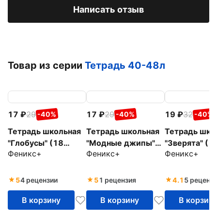
Написать отзыв
Товар из серии
Тетрадь 40-48л
17
29
17
29
19
32
-40%
-40%
-40%
Тетрадь школьная
Тетрадь школьная
Тетрадь шко
"Глобусы" (18
"Модные джипы"
"Зверята" (1
Феникс+
Феникс+
Феникс+
листов, линия, А5+,
(18 листов, клетка,
листов, клетк
в ассортименте)
А5+, в
ассортимент
(47175)
ассортименте)
(42919-25)
5
4 рецензии
5
1 рецензия
4.1
5 реценз
(46944)
В корзину
В корзину
В корзин