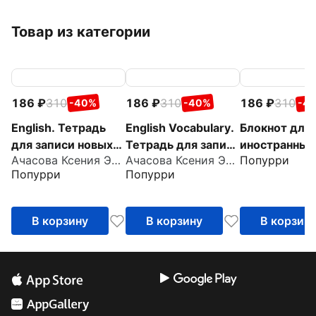
Товар из категории
186
310
186
310
186
310
-40%
-40%
-4
English. Тетрадь
English Vocabulary.
Блокнот для 
для записи новых
Тетрадь для записи
иностранных
Ачасова Ксения Эдгардовна
Ачасова Ксения Эдгардовна
Попурри
слов
слов
Цветы
Попурри
Попурри
В корзину
В корзину
В корзин