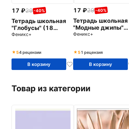
17
29
17
29
-40%
-40%
Тетрадь школьная
Тетрадь школьная
"Модные джипы"
"Глобусы" (18
(18 листов, клетка
Феникс+
листов, линия, А5+,
Феникс+
А5+, в
в ассортименте)
ассортименте)
(47175)
5
4 рецензии
5
1 рецензия
(46944)
В корзину
В корзину
Товар из категории