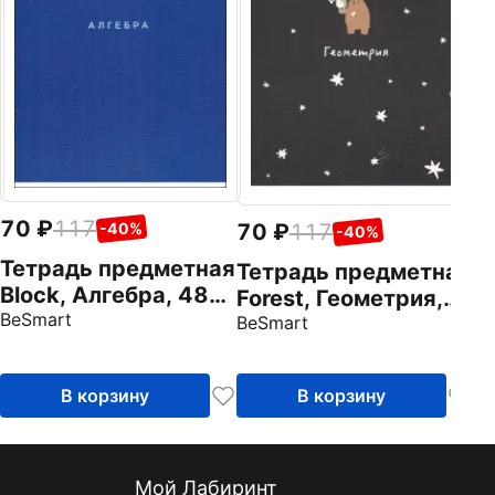
Т
F
л
Be
70
117
70
117
-40%
-40%
Тетрадь предметная
Тетрадь предметная
Block, Алгебра, 48
Forest, Геометрия,
листов, клетка
BeSmart
48 листов, клетка
BeSmart
В корзину
В корзину
Мой Лабиринт