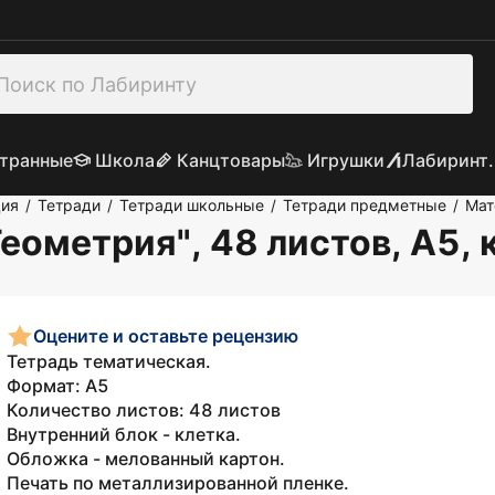
транные
Школа
Канцтовары
Игрушки
Лабиринт.
ция
Тетради
Тетради школьные
Тетради предметные
Мат
/
/
/
/
еометрия", 48 листов, А5, 
Оцените и оставьте рецензию
Тетрадь тематическая.
Формат: А5
Количество листов: 48 листов
Внутренний блок - клетка.
Обложка - мелованный картон.
Печать по металлизированной пленке.