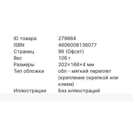
ID товара
279864
ISBN
4606008136077
Страниц
96
(Офсет)
Вес
106
г
Размеры
202x166x4
мм
Тип обложки
обл - мягкий переплет
(крепление скрепкой или
клеем)
Иллюстрации
Без иллюстраций