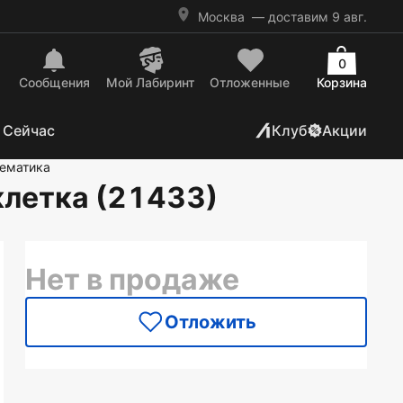
Москва
— доставим 9 авг.
0
Сообщения
Mой Лабиринт
Отложенные
Корзина
 Сейчас
Клуб
Акции
ематика
клетка (21433)
Нет в продаже
Отложить