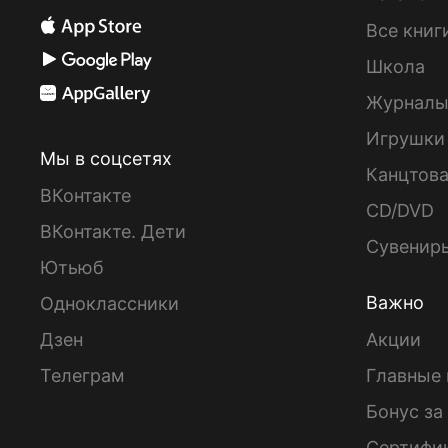
Все книг
Школа
Журнал
Игрушки
Мы в соцсетях
Канцтов
ВКонтакте
CD/DVD
ВКонтакте. Дети
Сувенир
Ютьюб
Важно
Одноклассники
Дзен
Акции
Телеграм
Главные 
Бонус за
Сертифи