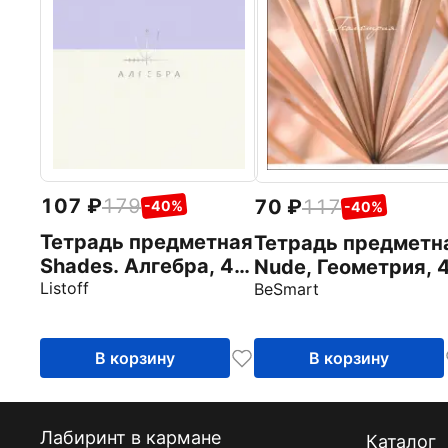
107
179
70
117
-40%
-40%
Тетрадь предметная
Тетрадь предметн
Shades. Алгебра, 48
Nude, Геометрия, 
листов
Listoff
листов, клетка
BeSmart
В корзину
В корзину
Лабиринт в кармане
Каталог