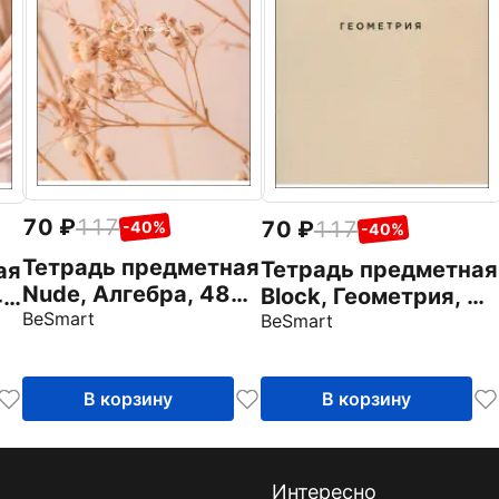
70
117
70
117
-40%
-40%
Тетрадь предметная
Тетрадь предметная
ая
Nude, Алгебра, 48
Block, Геометрия, 48
48
листов, клетка
BeSmart
листов, клетка
BeSmart
В корзину
В корзину
Интересно