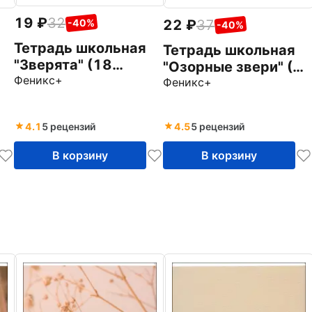
19
32
22
37
-40%
-40%
Тетрадь школьная
Тетрадь школьная
"Зверята" (18
"Озорные звери" (24
листов, клетка, в
Феникс+
,
листа, клетка, в
Феникс+
ассортименте)
ассортименте)
(42919-25)
(42921-25)
4.1
5 рецензий
4.5
5 рецензий
В корзину
В корзину