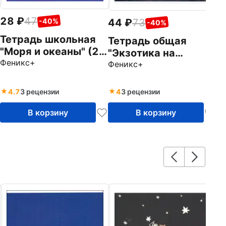
28
47
44
73
-40%
-40%
Тетрадь школьная
Тетрадь общая
"Моря и океаны" (24
"Экзотика на
листов, А5+, линия,
Феникс+
черном" (48 листов,
Феникс+
в ассортименте)
А5, клетка, в
(49522)
ассортименте)
4.7
3 рецензии
4
3 рецензии
(49529)
В корзину
В корзину
7