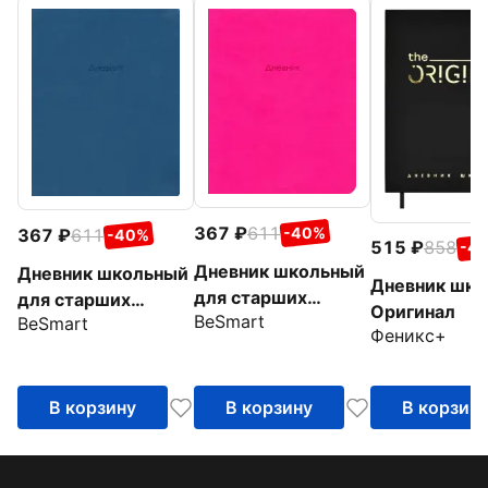
367
611
-40%
367
611
-40%
515
858
-4
Дневник школьный
Дневник школьный
Дневник шко
для старших
для старших
Оригинал
BeSmart
классов Block, 48
BeSmart
классов Block,
Феникс+
листов, розовый
Синий, 48 листов
В корзину
В корзину
В корзин