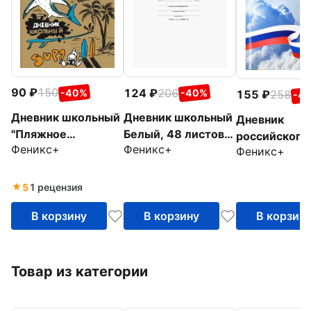
90
150
124
206
-40%
-40%
155
258
-4
Дневник школьный
Дневник школьный
Дневник
"Пляжное
Белый, 48 листов,
российского
Феникс+
Феникс+
настроение"
А5+
Феникс+
школьника Н
(56400)
48 листов, А
5
1 рецензия
В корзину
В корзину
В корзин
Товар из категории