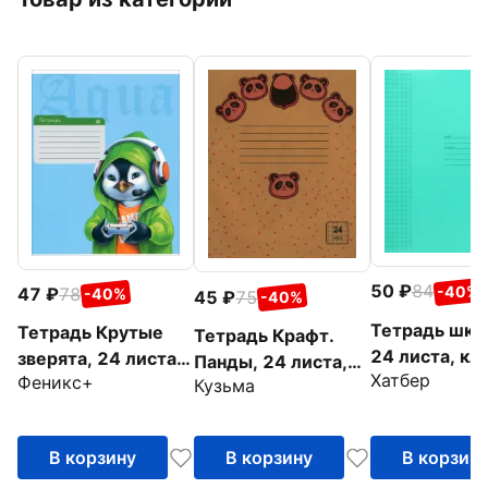
50
84
-40%
47
78
-40%
45
75
-40%
Тетрадь шко
Тетрадь Крутые
Тетрадь Крафт.
24 листа, кл
зверята, 24 листа,
Панды, 24 листа,
Хатбер
А5, зеленая
Феникс+
клетка, в
Кузьма
клетка
ассортименте
В корзину
В корзину
В корзин