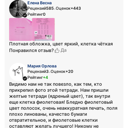
Елена Весна
Рецензий
585
Оценок
+443
•
Рейтинг
0
Плотная обложка, цвет яркий, клетка чёткая
Да
Понравился отзыв?
Мария Орлова
Рецензий
3
Оценок
+20
•
Рейтинг
+4
Видимо нам не так повезло, как тем, кто
прикрепил фото этой тетради. Нам пришли
желтые тетради (ядреный цвет), так внутри
еще клетка фиолетовая! Бледно фиолетовый
цвет полосок, очень неаккуратная печать, поля
плохо линованы, качество бумаги
отвратительное, и фиолетовые клетки
оставляют желать лучшего! Никому не