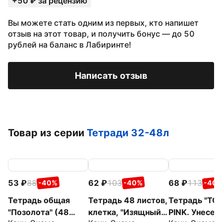
+50 ₽ за рецензию
Вы можете стать одним из первых, кто напишет
отзыв на этот товар, и получить бонус — до 50
рублей на баланс в Лабиринте!
Написать отзыв
Товар из серии
Тетради 32-48л
53
88
62
103
68
113
-40%
-40%
-40
Тетрадь общая
Тетрадь 48 листов,
Тетрадь "TO
"Позолота" (48
клетка, "Изящный
PINK. Унесен