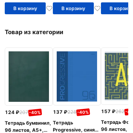
(ТКФ485919
В корзину
В корзину
В корзин
Товар из категории
157
262
-4
137
228
124
207
-40%
-40%
Тетрадь Фор
Тетрадь
Тетрадь бумвинил,
96 листов, к
Progressive, синяя,
96 листов, А5+,