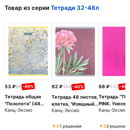
Товар из серии
Тетради 32-48л
53
88
68
113
62
103
-40%
-40
-40%
Тетрадь общая
Тетрадь "TO
Тетрадь 48 листов,
"Позолота" (48
PINK. Унесен
клетка, "Изящный
Канц-Эксмо
Канц-Эксмо
Канц-Эксмо
листов, А5, клетка,
ветром (цве
гербарий", в
в ассортименте)
(48 листов, 
ассортименте
(ТКФ486660)
клетка)
(ТКФЛ485743)
5
1 рецензия
5
2 рецензии