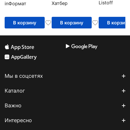
Listoff
в ассортиме
Хатбер
inФормат
96 листов, А5,
клетка, зеленая
клетка
В корзину
В корзину
В корзин
Мы в соцсетях
Каталог
Важно
Интересно