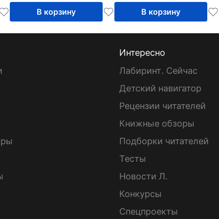
В корзину
В корзину
Интересно
и
Лабиринт. Сейчас
Детский навигатор
ы
Рецензии читателей
Книжные обзоры
ары
Подборки читателей
Тесты
ы
Новости Л.
Конкурсы
Спецпроекты