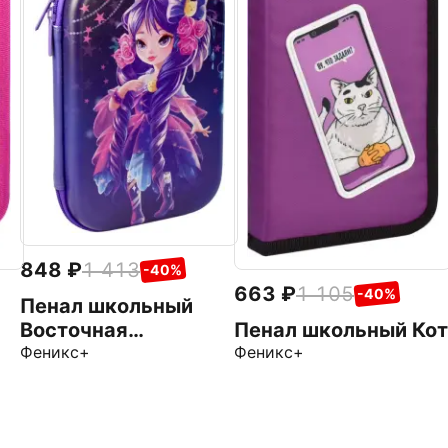
848
1 413
-40%
663
1 105
-40%
Пенал школьный
Восточная
Пенал школьный Кот
принцесса
Феникс+
Феникс+