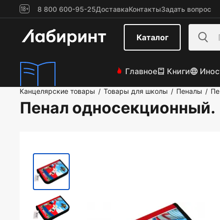
8 800 600-95-25
Доставка
Контакты
Задать вопрос
Каталог
Главное
Книги
Инос
Канцелярские товары
Товары для школы
Пеналы
Пе
/
/
/
Пенал односекционный. 