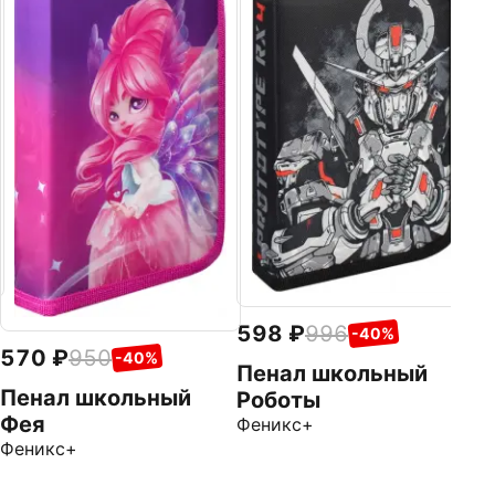
П
С
Фе
598
996
-40%
570
950
-40%
Пенал школьный
Пенал школьный
Роботы
Фея
Феникс+
Феникс+