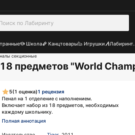
транные
Школа
Канцтовары
Игрушки
Лабиринт.
налы секционные
18 предметов "World Champ
5
(1 оценка)
1 рецензия
Пенал на 1 отделение с наполнением.
Включает набор из 18 предметов, необходимых
каждому школьнику.
Полная аннотация
Издательство
Tiger
,
2011