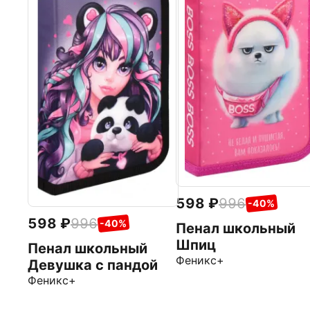
598
996
-40%
598
996
-40%
Пенал школьный
Шпиц
Пенал школьный
Феникс+
Девушка с пандой
Феникс+