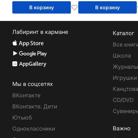
В корзину
В корзину
Лабиринт в кармане
Каталог
Все книг
Школа
Журнал
Игрушки
Мы в соцсетях
Канцтов
ВКонтакте
CD/DVD
ВКонтакте. Дети
Сувенир
Ютьюб
Важно
Одноклассники