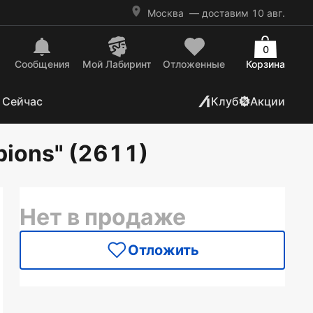
Москва
— доставим 10 авг.
0
Сообщения
Mой Лабиринт
Отложенные
Корзина
 Сейчас
Клуб
Акции
ions" (2611)
Нет в продаже
Отложить