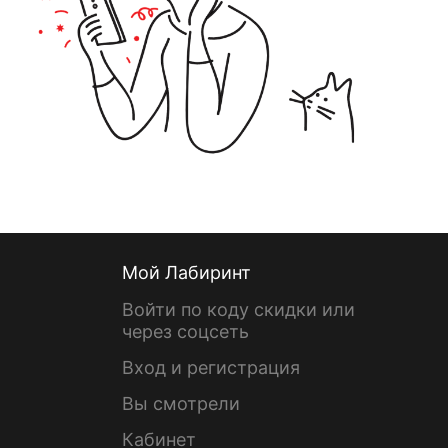
Мой Лабиринт
Войти по коду скидки или
через соцсеть
Вход и регистрация
Вы смотрели
Кабинет