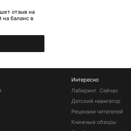
шет отзыв на
й на баланс в
Интересно
и
Лабиринт. Сейчас
Детский навигатор
ы
Рецензии читателей
Книжные обзоры