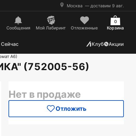
Москва
— доставим 9 авг.
0
Сообщения
Mой Лабиринт
Отложенные
Корзина
 Сейчас
Клуб
Акции
рмат А6)
ДИКА" (752005-56)
Нет в продаже
Отложить