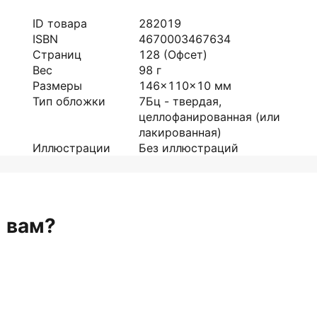
ID товара
282019
ISBN
4670003467634
Страниц
128
(Офсет)
Вес
98
г
Размеры
146x110x10
мм
Тип обложки
7Бц - твердая,
целлофанированная (или
лакированная)
Иллюстрации
Без иллюстраций
н вам?