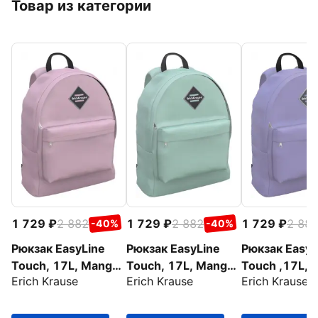
Товар из категории
1 729
2 882
1 729
2 882
1 729
2 88
-40%
-40%
Рюкзак EasyLine
Рюкзак EasyLine
Рюкзак EasyL
Touch, 17L, Manga,
Touch, 17L, Manga,
Touch ,17L, 
Erich Krause
Erich Krause
Erich Krause
Rose Mono
Pistachio Mono
Lilac Mono