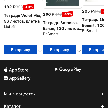
182
303
-40%
205
342
-4
266
443
-40%
Тетрадь Violet Mix,
Тетрадь Bloc
96 листов, клетка,
Тетрадь Botanica.
Белый, 120 л
Listoff
в ассортименте
Банан, 120 листов,
BeSmart
клетка
BeSmart
клетка
В корзину
В корзину
В корзин
Мы в соцсетях
Каталог