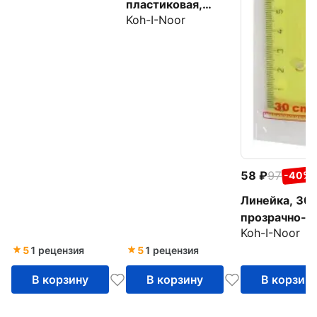
пластиковая,
Koh-I-Noor
дымчатая
58
97
-40%
Линейка, 30 
прозрачно-ж
Koh-I-Noor
5
1 рецензия
5
1 рецензия
В корзину
В корзину
В корзин