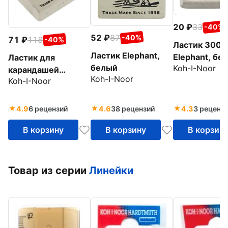
20
33
-40%
52
87
-40%
71
118
-40%
Ластик 300/
Ластик Elephant,
Elephant, бе
Ластик для
белый
Koh-I-Noor
карандашей
Koh-I-Noor
Koh-I-Noor
Elephant, белый
4.9
6 рецензий
4.6
38 рецензий
4.3
3 реценз
В корзину
В корзину
В корзин
Товар из серии
Линейки