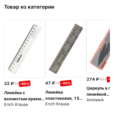
Товар из категории
274
457
-4
47
78
-40%
32
54
-40%
Циркуль в пе
Линейка
Линейка с
линейкой
пластиковая, 15
волнистым краем
АппликА
Оранжевый
Erich Krause
см, в ассортименте
Erich Krause
пластиковая
Clear,15 см,