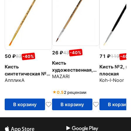
26
43
-40%
50
83
71
119
-40%
-40
Кисть
Кисть
Кисть №2, щ
художественная,
синтетическая №2,
плоская
MAZARI
белка, №2, круглая
АппликА
Koh-I-Noor
круглая
0.5
2 рецензии
В корзину
В корзину
В корзин