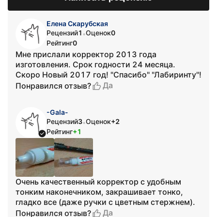
Елена Скарубская
Рецензий
1
Оценок
0
•
Рейтинг
0
Мне прислали корректор 2013 года
изготовления. Срок годности 24 месяца.
Скоро Новый 2017 год! "Спасибо" "Лабиринту"!
Да
Понравился отзыв?
-Gala-
Рецензий
3
Оценок
+2
•
Рейтинг
+1
Очень качественный корректор с удобным
тонким наконечником, закрашивает тонко,
гладко все (даже ручки с цветным стержнем).
Да
Понравился отзыв?