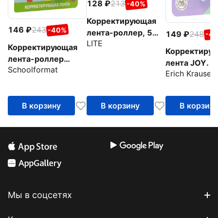
128
213
-40%
Корректирующая
146
243
-40%
лента-роллер, 5
149
248
-4
LITE
мм х 6 м
Корректирующая
Корректиру
лента-роллер
лента JOY. Pa
Schoolformat
Узоры, 5 мм х 5 м, в
Erich Krause
ассортимент
ассортименте
В корзину
В корзину
В корзин
Мы в соцсетях