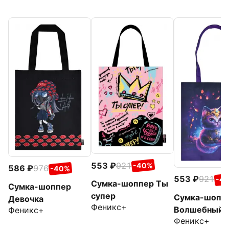
553
921
-40%
586
976
-40%
553
921
-4
Сумка-шоппер Ты
Сумка-шоппер
супер
Сумка-шопп
Девочка
Феникс+
Волшебный 
Феникс+
Феникс+