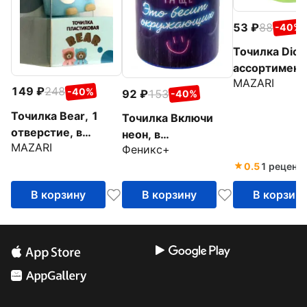
53
88
-40%
Точилка Dice,
ассортимент
MAZARI
149
248
-40%
92
153
-40%
Точилка Bear, 1
Точилка Включи
отверстие, в
неон, в
MAZARI
ассортименте
Феникс+
ассортименте
0.5
1 реценз
В корзину
В корзину
В корзин