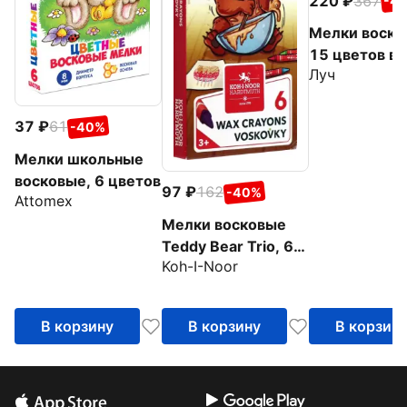
220
367
-4
Мелки воско
15 цветов в
Луч
стакане
37
61
-40%
Мелки школьные
восковые, 6 цветов
97
162
-40%
Attomex
Мелки восковые
Teddy Bear Trio, 6
Koh-I-Noor
цветов
В корзину
В корзину
В корзин