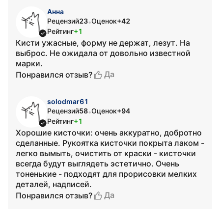
Анна
Рецензий
23
Оценок
+42
•
Рейтинг
+1
Кисти ужасные, форму не держат, лезут. На
выброс. Не ожидала от довольно известной
марки.
Да
Понравился отзыв?
solodmar61
Рецензий
58
Оценок
+94
•
Рейтинг
+1
Хорошие кисточки: очень аккуратно, добротно
сделанные. Рукоятка кисточки покрыта лаком -
легко вымыть, очистить от краски - кисточки
всегда будут выглядеть эстетично. Очень
тоненькие - подходят для прорисовки мелких
деталей, надписей.
Да
Понравился отзыв?