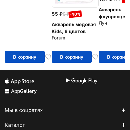
Акварель
55
91
-40%
флуоресцент
Луч
Фантазия, 6 
Акварель медовая
Kids, 6 цветов
Forum
В корзину
В корзину
В корзин
Мы в соцсетях
Каталог