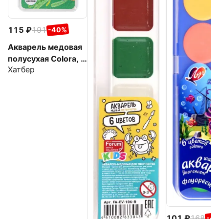
115
191
-40%
Акварель медовая
полусухая Colora, 8
Хатбер
цветов
101
168
-4