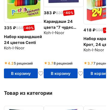
383
639
-40%
Карандаши 24
цвета "7 чудес
335
559
-40%
418
696
-4
Koh-I-Noor
света" (3654)
Набор карандашей
Набор каран
24 цветов Centi
Крот, 24 цве
Koh-I-Noor
Koh-I-Noor
4.2
5 рецензий
3.7
8 рецензий
3.7
7 реценз
В корзину
В корзину
В корзин
Товар из категории