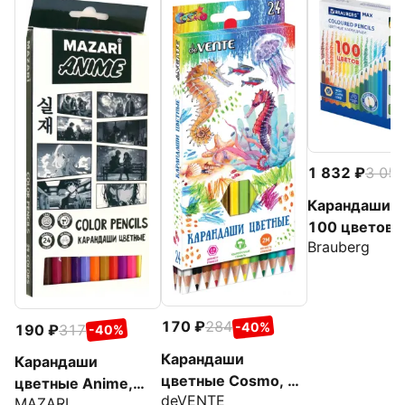
1 832
3 05
Карандаши M
100 цветов
Brauberg
170
284
-40%
190
317
-40%
Карандаши
Карандаши
цветные Cosmo, 24
цветные Anime,
deVENTE
цвета
MAZARI