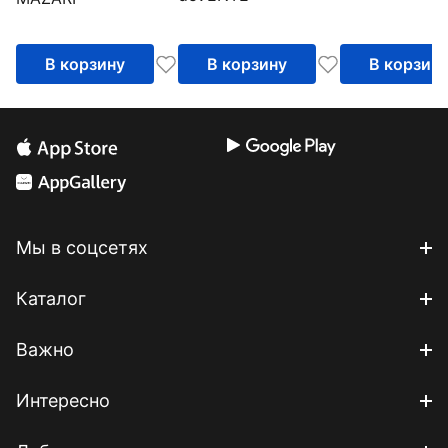
пластиковые, 24
цвета
В корзину
В корзину
В корзин
Мы в соцсетях
Каталог
Важно
Интересно