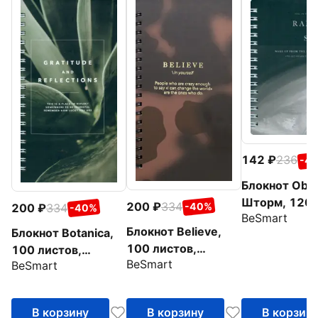
142
236
-4
Блокнот Obliv
Шторм, 120
200
334
-40%
200
334
-40%
BeSmart
листов, клет
Блокнот Believe,
Блокнот Botanica,
100 листов,
100 листов,
BeSmart
клетка, пятна на
BeSmart
клетка,
коричневом
Сансевиерия
В корзину
В корзину
В корзин