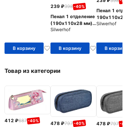
239
398
-4
239
398
-40%
Пенал 1 отд
Пенал 1 отделение
190х110х28
(190х110х28 мм),
Silwerhof
пластиковый
Silwerhof
пластиковый
розовый (85
кремовый
(850958)
В корзину
В корзину
В корзин
Товар из категории
412
687
-40%
478
797
478
797
-40%
-4