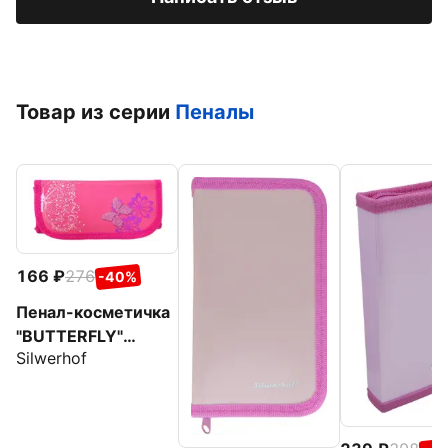
Товар из серии
Пеналы
166
276
-40%
Пенал-косметичка
"BUTTERFLY"
Silwerhof
(850732)