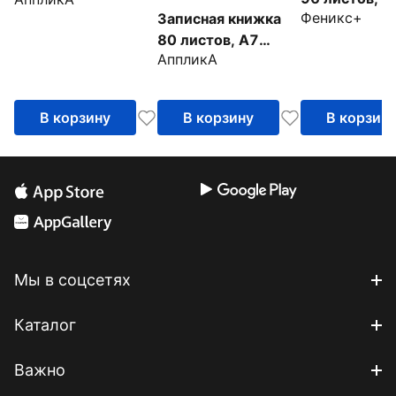
(64 листа, А6)
Феникс+
Записная книжка
"ДЖИН ДЕЛ
(С6258-02)
80 листов, А7
ОРАНЖЕВАЯ
АппликА
"Солнечная улица"
твердая обл
(С3356-06)
(50200)
В корзину
В корзину
В корзин
Мы в соцсетях
Каталог
Важно