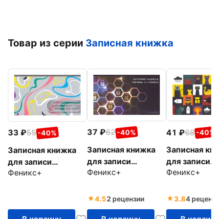
Товар из серии
Записная книжка
37
62
41
68
33
55
-40%
-40%
-40%
Записная книжка
Записная кн
Записная книжка
для записи
для записи
для записи
Феникс+
Феникс+
Феникс+
интернет-адресов,
интернет-ад
интернет-адресов,
логинов и паролей
логинов и па
логинов и паролей
"Надежность" (16
"Коты в квад
"Цветная
4.5
2 рецензии
3.8
4 реценз
листов) (50715)
(16 листов)
абстракция"