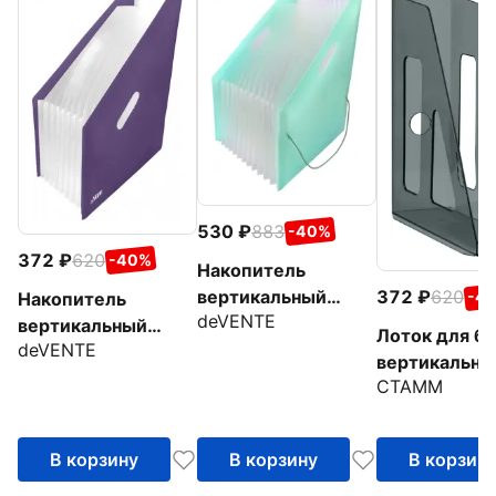
530
883
-40%
372
620
-40%
Накопитель
372
620
вертикальный
-4
Накопитель
deVENTE
Pastel, А4,
вертикальный
Лоток для бу
deVENTE
бирюзовый
Marandi, А4,
вертикальны
лавандовый
СТАММ
Актив, черн
В корзину
В корзину
В корзин