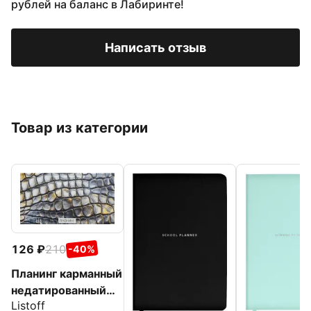
рублей на баланс в Лабиринте!
Написать отзыв
Товар из категории
126
210
-40%
Планинг карманный
недатированный
Listoff
Snake, 64 листа