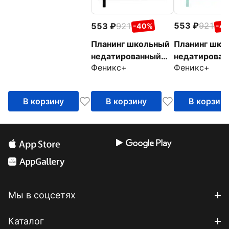
553
921
553
921
-4
-40%
Планинг шко
Планинг школьный
недатирован
недатированный
Феникс+
Феникс+
Плонже мятн
Плонже чёрный,
А5, 80 листо
А5, 80 листов
В корзину
В корзину
В корзин
Мы в соцсетях
Каталог