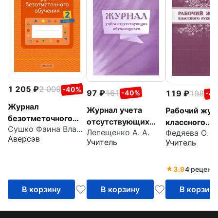
1 205
2 009
-40%
97
161
119
198
-40%
-4
Журнал
Журнал учета
Рабочий жур
безотметочного
отсутствующих
классного
Сушко Фаина Владимировна
обучения. 2 класс
Лепещенко А. А.
Федяева О. В.
обучающихся
руководител
Аверсэв
Учитель
Учитель
3.9
4 реценз
В корзину
В корзину
В корзин