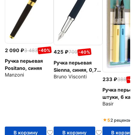
2 090
3 483
-40%
425
709
-40%
Ручка перьевая
Ручка перьевая
Positano, синяя
Sienna, синяя, 0,7
Manzoni
Bruno Visconti
мм
233
388
-4
Ручка перьев
штуки, 6 кап
Basir
чернилами, в
ассортимент
5
2 рецензии
В корзину
В корзину
В корзин