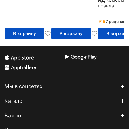
ИД Комсомол
Планируй с К
правда
А5, 112 лист
5
7 рецензий
В корзину
В корзину
В корзин
Мы в соцсетях
Каталог
Важно