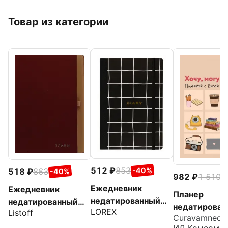
Товар из категории
512
853
-40%
518
863
-40%
982
1 510
-
Ежедневник
Ежедневник
Планер
недатированный
недатированный
недатирован
LOREX
Start Simple, А5, 96
Listoff
Twist. Гранатовый,
Curavamnedu
Хочу, могу, 
листов, черный
136 листов, А5