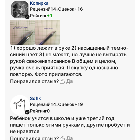
Копирка
Рецензий
14
Оценок
+16
•
Рейтинг
+1
1) хорошо лежит в руке 2) насыщенный темно-
синий цвет 3) не мажет, но лучше не вытирать
рукой свеженаписанное В общем и целом,
ручка очень приятная. Покупку однозначно
повторю. Фото прилагаются.
Да
Понравился отзыв?
SofIk
Рецензий
14
Оценок
+19
•
Рейтинг
0
Ребёнок учится в школе и уже третий год
пишет только этими ручками, другие пробует и
не нравятся
Да
Понравился отзыв?