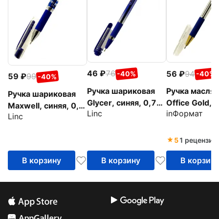
46
76
56
94
-40%
-40%
59
99
-40%
Ручка шариковая
Ручка маслян
Ручка шариковая
Glycer, синяя, 0,7
Office Gold, 
Maxwell, синяя, 0,7
Linc
inФормат
мм
0,5 мм
Linc
мм
5
1 рецензия
В корзину
В корзину
В корзин