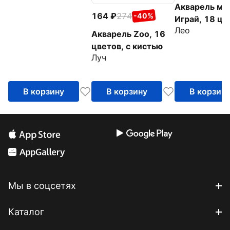
Акварель ме
164
274
-40%
Играй, 18 цв
Лео
без кисти
Акварель Zoo, 16
цветов, с кистью
Луч
В корзину
В корзину
В корзин
Мы в соцсетях
Каталог