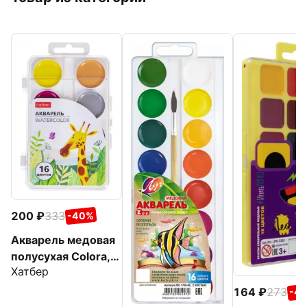
200
333
-40%
Акварель медовая
полусухая Colora,
Хатбер
16 цветов
164
273
-4