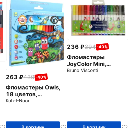
236
394
-40%
Фломастеры
JoyColor Mini,
утолщенные, 18
Bruno Visconti
263
439
цветов
-40%
Фломастеры Owls,
18 цветов,
смываемые чернила
Koh-I-Noor
В корзину
В корзину