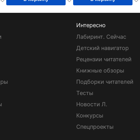
Интересно
и
Лабиринт. Сейчас
Детский навигатор
ы
Рецензии читателей
Книжные обзоры
ары
Подборки читателей
Тесты
ы
Новости Л.
Конкурсы
Спецпроекты