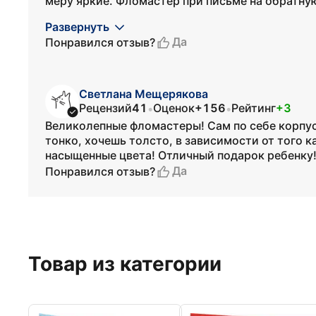
меру яркие. Фломастер при письме на обратную
Развернуть
Да
Понравился отзыв?
Светлана Мещерякова
Рецензий
41
Оценок
+156
Рейтинг
+3
•
•
Великолепные фломастеры! Сам по себе корпус
тонко, хочешь толсто, в зависимости от того 
насыщенные цвета! Отличный подарок ребенку
Да
Понравился отзыв?
Товар из категории