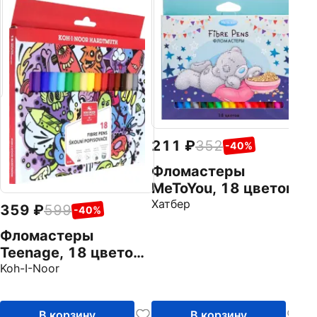
2
Ф
"
ц
Ха
211
352
-40%
Фломастеры
MeToYou, 18 цветов
Хатбер
359
599
-40%
Фломастеры
Teenage, 18 цветов,
смываемые
Koh-I-Noor
В корзину
В корзину