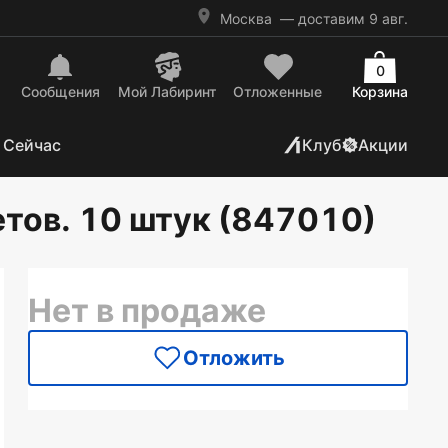
Москва
— доставим 9 авг.
0
Сообщения
Mой Лабиринт
Отложенные
Корзина
 Сейчас
Клуб
Акции
тов. 10 штук (847010)
Нет в продаже
Отложить