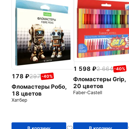
1 598
2 664
-40%
178
297
-40%
Фломастеры Grip,
20 цветов
Фломастеры Робо,
Faber-Castell
18 цветов
Хатбер
В корзину
В корзину