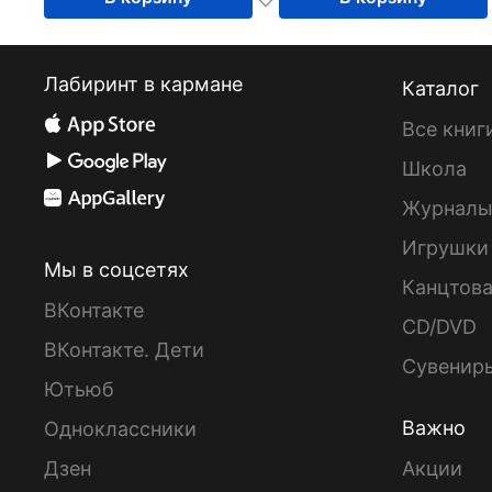
Лабиринт в кармане
Каталог
Все книг
Школа
Журнал
Игрушки
Мы в соцсетях
Канцтов
ВКонтакте
CD/DVD
ВКонтакте. Дети
Сувенир
Ютьюб
Важно
Одноклассники
Дзен
Акции