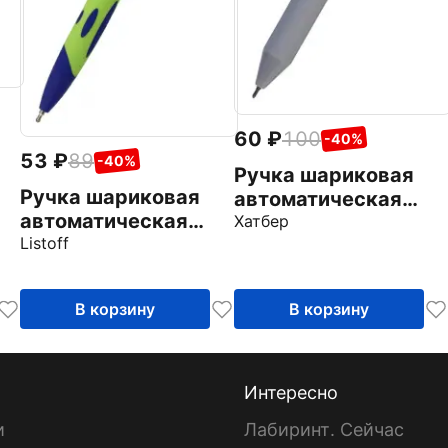
60
100
-40%
53
89
-40%
Ручка шариковая
Ручка шариковая
автоматическая
автоматическая
Pocket, 0.7, синяя, в
Хатбер
Signature, синяя
Listoff
ассортименте
В корзину
В корзину
Интересно
и
Лабиринт. Сейчас