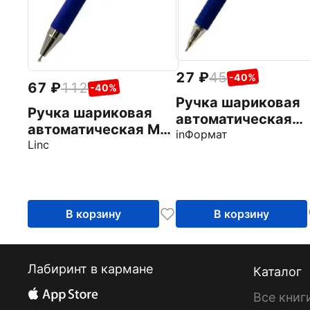
27
45
-40%
67
112
-40%
Ручка шариковая
Ручка шариковая
автоматическая
автоматическая Mr.
Бизнес, синяя, 0,7
inФормат
Click, синяя, 0,7 мм
Linc
мм
В корзину
В корзину
Лабиринт в кармане
Каталог
Все книг