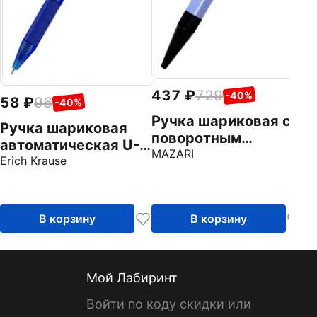
437
729
-40%
58
96
-40%
Ручка шариковая с
Ручка шариковая
поворотным
автоматическая U-
механизмом Shot BL,
MAZARI
209 Matic&Grip
Erich Krause
синяя, 0,7 мм
Original, синяя, 1.0
мм
В корзину
В корзину
Мой Лабиринт
Войти по коду скидки или