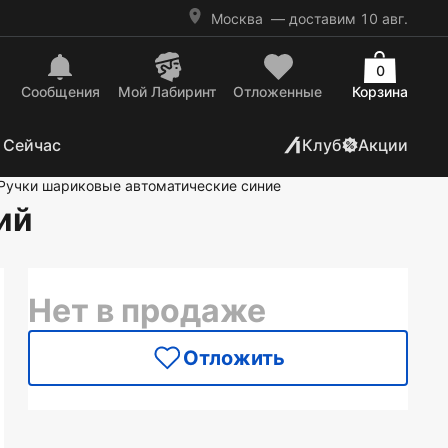
Москва
— доставим 10 авг.
0
Сообщения
Mой Лабиринт
Отложенные
Корзина
 Сейчас
Клуб
Акции
Ручки шариковые автоматические синие
ий
Нет в продаже
Отложить