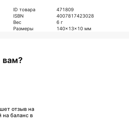
ID товара
471809
ISBN
4007817423028
Вес
6
г
Размеры
140x13x10
мм
н вам?
шет отзыв на
й на баланс в