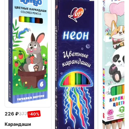
226
377
-40%
Карандаши