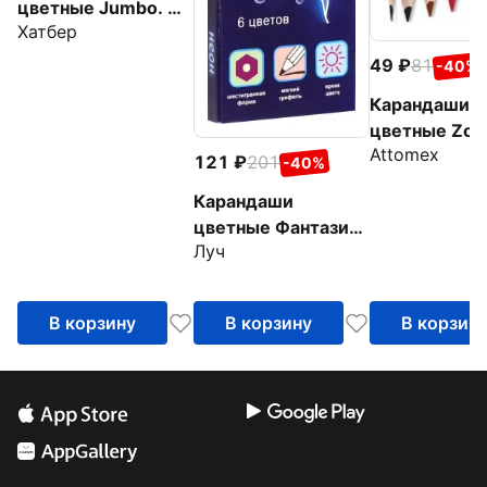
цветные Jumbo. На
Хатбер
полянке, 6 цветов
49
81
-40%
Карандаши
цветные Zoo,
Attomex
цветов
121
201
-40%
Карандаши
цветные Фантазия.
Луч
Неон, 6 цветов
В корзину
В корзину
В корзин