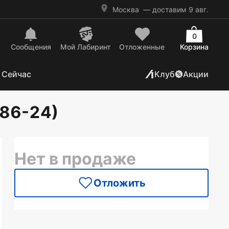
Москва
— доставим 9 авг.
0
Сообщения
Mой Лабиринт
Отложенные
Корзина
 Сейчас
Клуб
Акции
186-24)
Нет в продаже
Отложить