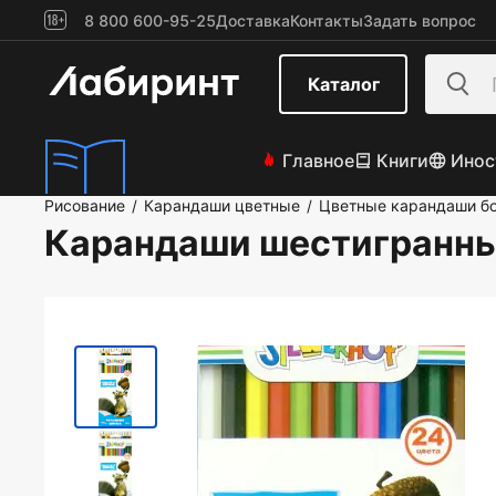
8 800 600-95-25
Доставка
Контакты
Задать вопрос
Каталог
Главное
Книги
Инос
Рисование
Карандаши цветные
Цветные карандаши бо
/
/
Карандаши шестигранные