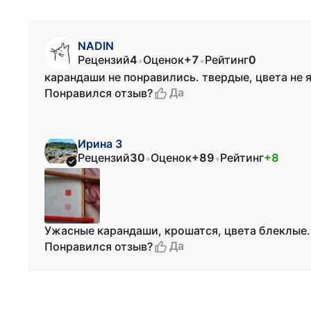
NADIN
Рецензий
4
Оценок
+7
Рейтинг
0
•
•
карандаши не понравились. твердые, цвета не яр
Да
Понравился отзыв?
Ирина З
Рецензий
30
Оценок
+89
Рейтинг
+8
•
•
Ужасные карандаши, крошатся, цвета блеклые.
Да
Понравился отзыв?