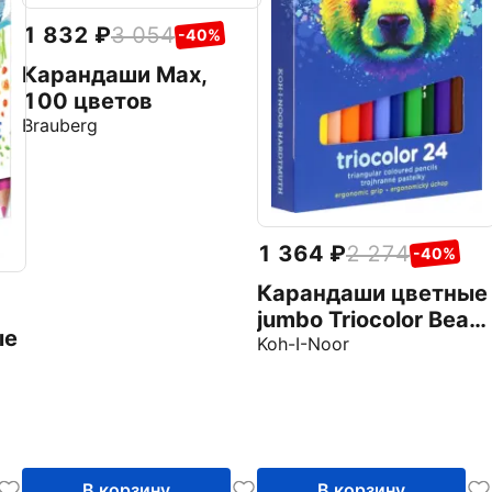
1 832
3 054
-40%
Карандаши Max,
100 цветов
Brauberg
1 364
2 274
-40%
Карандаши цветные
jumbo Triocolor Bear,
ые
24 цвета
Koh-I-Noor
В корзину
В корзину