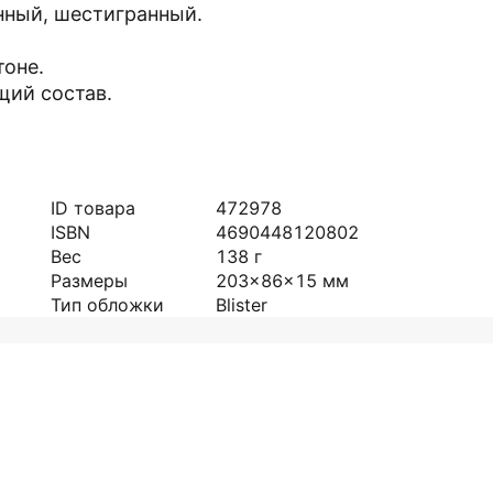
нный, шестигранный.
тоне.
щий состав.
ID товара
472978
ISBN
4690448120802
Вес
138
г
Размеры
203x86x15
мм
Тип обложки
Blister