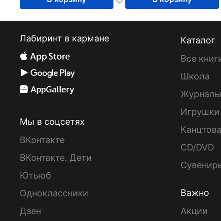
Лабиринт в кармане
Каталог
Все книг
Школа
Журнал
Игрушки
Мы в соцсетях
Канцтов
ВКонтакте
CD/DVD
ВКонтакте. Дети
Сувенир
Ютьюб
Важно
Одноклассники
Дзен
Акции