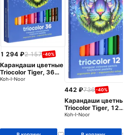
1 294
2 157
-40%
Карандаши цветные
Triocolor Tiger, 36
цветов
Koh-I-Noor
442
736
-40%
Карандаши цветные
Triocolor Tiger, 12
цветов
Koh-I-Noor
В корзину
В корзину