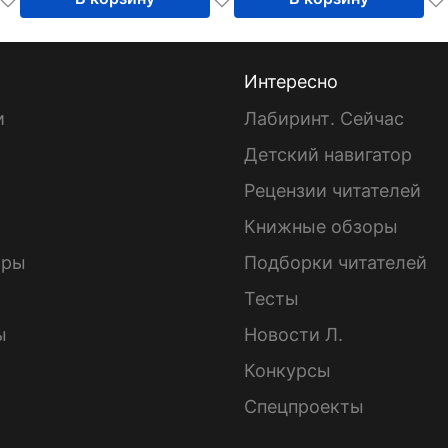
Интересно
и
Лабиринт. Сейчас
Детский навигатор
ы
Рецензии читателей
Книжные обзоры
ары
Подборки читателей
Тесты
ы
Новости Л.
Конкурсы
Спецпроекты