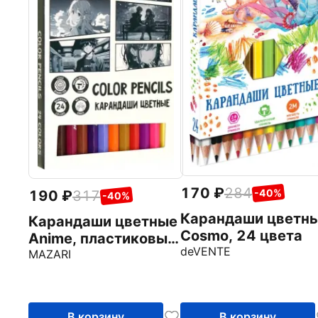
170
284
-40%
190
317
-40%
Карандаши цветн
Карандаши цветные
Cosmo, 24 цвета
Anime, пластиковые,
deVENTE
24 цвета
MAZARI
В корзину
В корзину