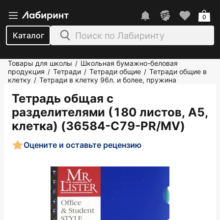
0
Каталог
Товары для школы
Школьная бумажно-беловая
/
продукция
Тетради
Тетради общие
Тетради общие в
/
/
/
клетку
Тетради в клетку 96л. и более, пружина
/
Тетрадь общая с
разделителями (180 листов, А5,
клетка) (36584-С79-PR/MV)
Оцените и оставьте рецензию