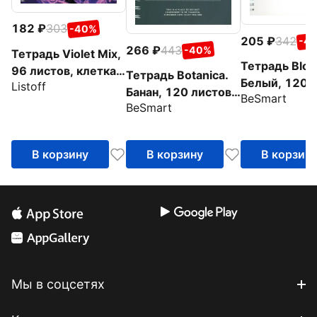
182
303
-40%
205
342
-4
266
443
-40%
Тетрадь Violet Mix,
Тетрадь Bloc
96 листов, клетка,
Тетрадь Botanica.
Белый, 120 л
Listoff
в ассортименте
Банан, 120 листов,
BeSmart
клетка
BeSmart
клетка
В корзину
В корзину
В корзин
Мы в соцсетях