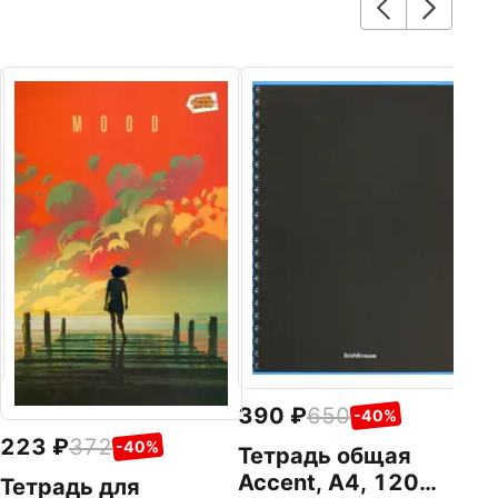
1
Т
л
в
Ал
390
650
-40%
223
372
-40%
Тетрадь общая
Accent, А4, 120
Тетрадь для