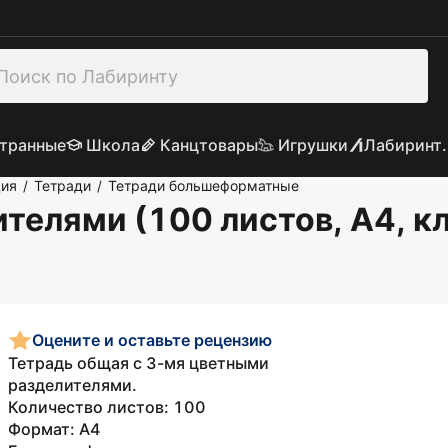
транные
Школа
Канцтовары
Игрушки
Лабиринт.
ция
Тетради
Тетради большеформатные
/
/
ителями (100 листов, А4, к
Оцените и оставьте рецензию
Тетрадь общая с 3-мя цветными
разделителями.
Количество листов: 100
Формат: А4