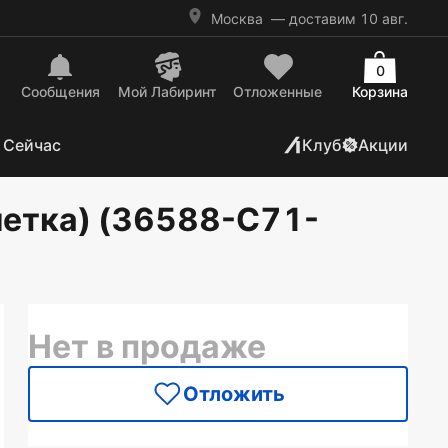
Москва
— доставим 10 авг.
0
Сообщения
Mой Лабиринт
Отложенные
Корзина
 Сейчас
Клуб
Акции
летка) (36588-С71-
Нет в продаже
Отложить