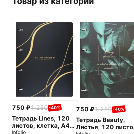
Товар из категории
750
1 250
-40%
750
1 250
-40%
Тетрадь Lines, 120
Тетрадь Beauty,
листов, клетка, А4,
Листья, 120 листо
черный
Infolio
Infolio