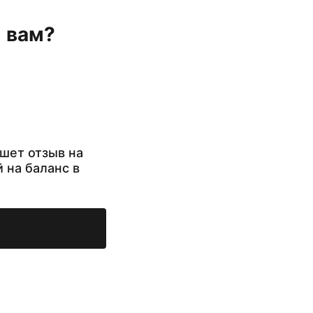
н вам?
шет отзыв на
й на баланс в