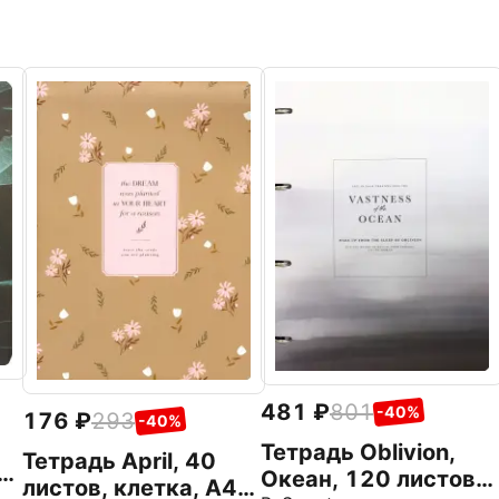
481
801
-40%
176
293
-40%
Тетрадь Oblivion,
Тетрадь April, 40
в,
Океан, 120 листов,
листов, клетка, А4,