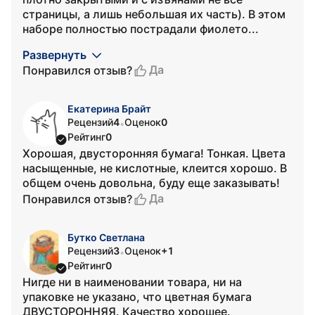
страницы, а лишь небольшая их часть). В этом
наборе полностью пострадали фиолето...
Развернуть
Да
Понравился отзыв?
Екатерина Брайт
Рецензий
4
Оценок
0
•
Рейтинг
0
Хорошая, двусторонняя бумага! Тонкая. Цвета
насыщенные, не кислотные, клеится хорошо. В
общем очень довольна, буду еще заказывать!
Да
Понравился отзыв?
Бутко Светлана
Рецензий
3
Оценок
+1
•
Рейтинг
0
Нигде ни в наименовании товара, ни на
упаковке не указано, что цветная бумага
ДВУСТОРОННЯЯ. Качество хорошее.