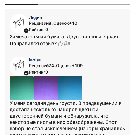
Лидия
Рецензий
8
Оценок
+10
•
Рейтинг
0
Замечательная бумага. Двусторонняя, яркая.
Да
Понравился отзыв?
labisu
Рецензий
74
Оценок
+199
•
Рейтинг
0
У меня сегодня день грусти. В предвкушении я
достала несколько наборов цветной
двусторонней бумаги и обнаружила, что
некоторые листы в них обезображены. Этот
набор не стал исключением (наборы хранились
плотно закрытыми и с изъянами не все