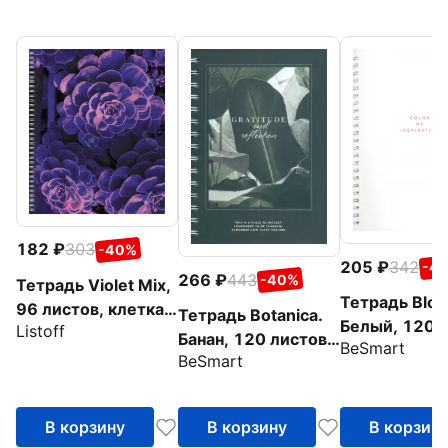
182
303
-40%
205
342
-4
266
443
-40%
Тетрадь Violet Mix,
Тетрадь Bloc
96 листов, клетка,
Тетрадь Botanica.
Белый, 120 л
Listoff
в ассортименте
Банан, 120 листов,
BeSmart
клетка
BeSmart
клетка
В корзину
В корзину
В корзин