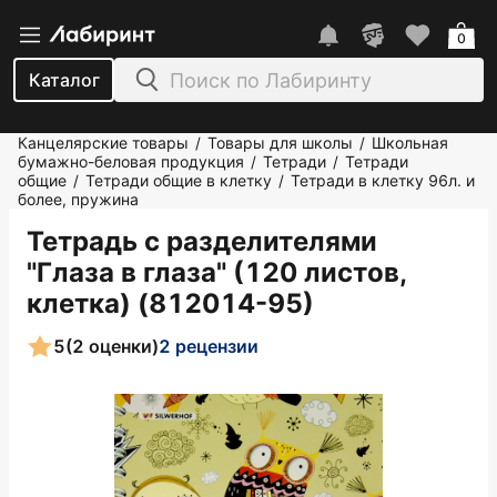
0
Каталог
Канцелярские товары
Товары для школы
Школьная
/
/
бумажно-беловая продукция
Тетради
Тетради
/
/
общие
Тетради общие в клетку
Тетради в клетку 96л. и
/
/
более, пружина
Тетрадь с разделителями
"Глаза в глаза" (120 листов,
клетка) (812014-95)
5
(2 оценки)
2 рецензии