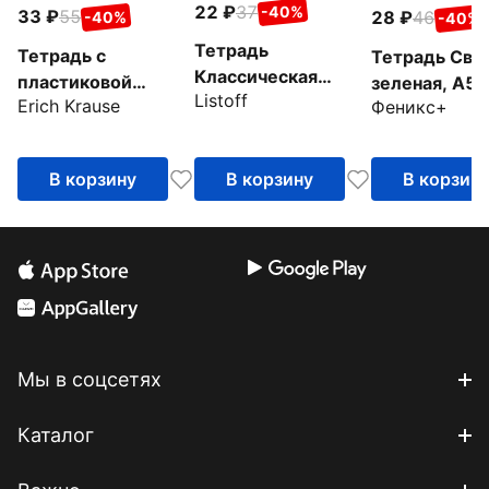
22
37
-40%
33
55
28
46
-40%
-40%
Тетрадь
Тетрадь с
Тетрадь Све
Классическая
пластиковой
зеленая, А5+
Listoff
синяя, 12 листов,
Erich Krause
Феникс+
обложкой
листов, лини
линия
Классика CoverPrо
Pastel, 12 листов,
В корзину
В корзину
В корзин
А5+, линия, мятный
Мы в соцсетях
Каталог