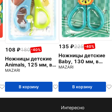
135
225
-40%
108
180
-40%
Ножницы детские
Ножницы детские
Baby, 130 мм, в
Animals, 125 мм, в
ассортименте
MAZARI
ds,
ассортименте
MAZARI
В корзину
В корзину
Интересно