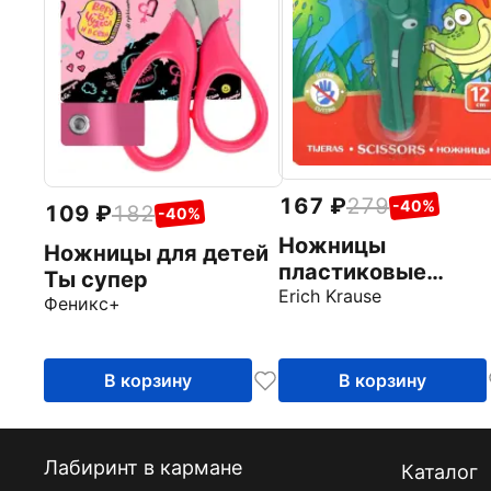
167
279
-40%
109
182
-40%
Ножницы
Ножницы для детей
пластиковые
Ты супер
Artberry Wild frien
Erich Krause
Феникс+
в ассортименте
В корзину
В корзину
Лабиринт в кармане
Каталог