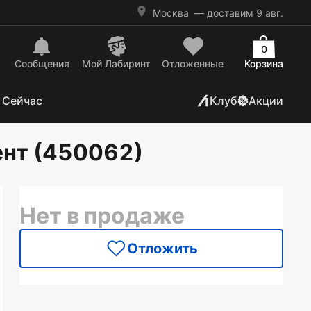
Москва
— доставим 9 авг.
0
Сообщения
Mой Лабиринт
Отложенные
Корзина
 Сейчас
Клуб
Акции
ент (450062)
Нет в продаже
Отложить