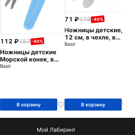
71
118
-40%
Ножницы детские,
12 см, в чехле, в
112
187
-40%
ассортименте
Basir
Ножницы детские
Морской конек, в
ассортименте
Basir
В корзину
В корзину
Мой Лабиринт