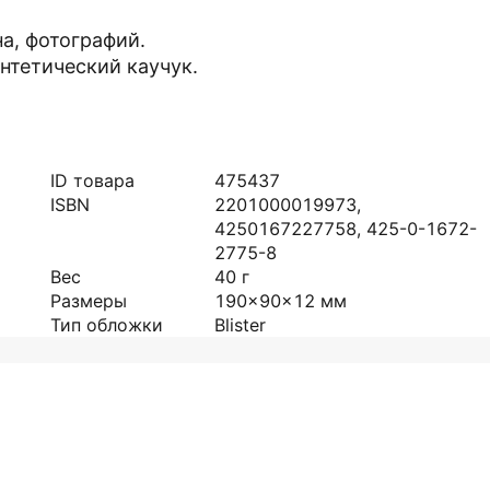
на, фотографий.
нтетический каучук.
ID товара
475437
ISBN
2201000019973,
4250167227758, 425-0-1672-
2775-8
Вес
40
г
Размеры
190x90x12
мм
Тип обложки
Blister